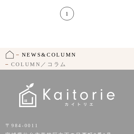
1
NEWS&COLUMN
COLUMN／コラム
〒984-0011